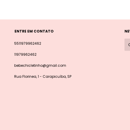
ENTRE EM CONTATO
NE
5511979962462
11979962462
bebechicletinho@gmail.com
Rua Florinea, 1 - Carapicuíba, SP