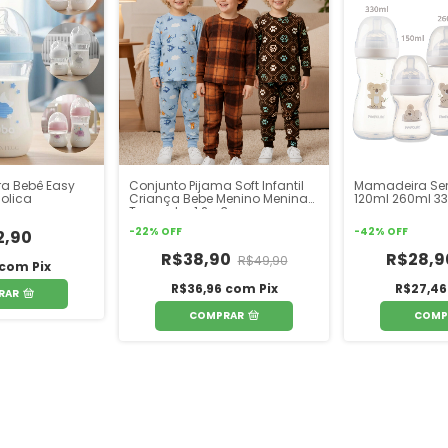
a Bebê Easy
Conjunto Pijama Soft Infantil
Mamadeira Ser
olica
Criança Bebe Menino Menina
120ml 260ml 3
Tamanho 1 2 e 3
-
22
%
OFF
-
42
%
OFF
2,90
R$38,90
R$28,
R$49,90
com
Pix
R$36,96
com
Pix
R$27,4
RAR
COMPRAR
COMP