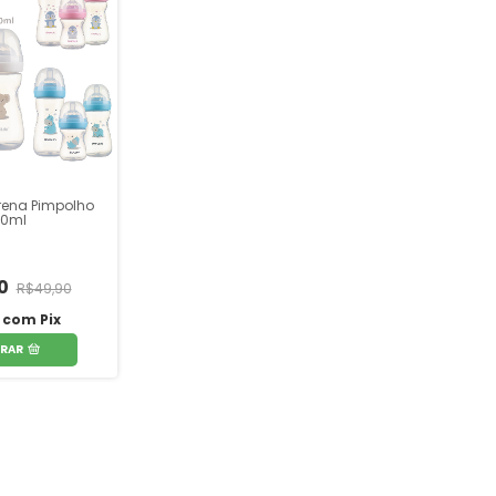
ena Pimpolho
30ml
90
R$49,90
6
com
Pix
RAR