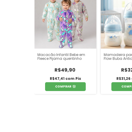
Macacão Infantil Bebe em
Mamadeira par
Fleece Pijama quentinho
Flow Buba Antic
R$49,90
R$3
R$47,41
com
Pix
R$31,26
COMPRAR
COMP