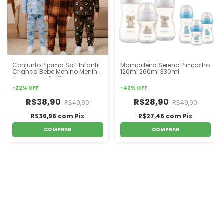
Conjunto Pijama Soft Infantil
Mamadeira Serena Pimpolho
Criança Bebe Menino Menina
120ml 260ml 330ml
Tamanho 1 2 e 3
-
22
%
OFF
-
42
%
OFF
R$38,90
R$28,90
R$49,90
R$49,90
R$36,96
com
Pix
R$27,46
com
Pix
COMPRAR
COMPRAR