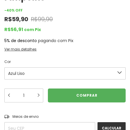
-
40
%
OFF
R$59,90
R$99,90
R$56,91
com
Pix
5% de desconto
pagando com Pix
Ver mais detalhes
Cor
ALTERAR CEP
Entregas para o CEP:
Meios de envio
CALCULAR