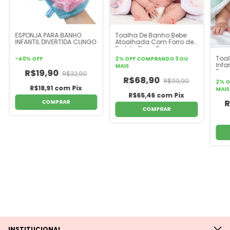
ESPONJA PARA BANHO
Toalha De Banho Bebe
INFANTIL DIVERTIDA CLINGO
Atoalhada Com Forro de
Fralda Com Capuz
Bordado Mami Bichuus
Toal
-
40
%
OFF
2% OFF
COMPRANDO 3 OU
Infa
MAIS
R$19,90
Forr
R$32,90
Bor
R$68,90
R$99,90
2% O
R$18,91
com
Pix
MAIS
R$65,46
com
Pix
R
COMPRAR
COMPRAR
INSTITUCIONAL