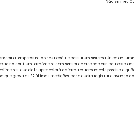
Não sei meu C
e medir a temperatura do seu bebê. Ele possui um sistema único de ilum
aseado na cor. É um termômetro com sensor de precisão clínica, basta ap
centímetros, que ele te apresentará de forma extremamente precisa o qu
rna que grava as 32 últimas medições, caso queira registrar o avanço da