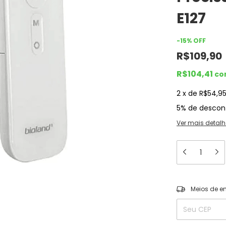
E127
-
15
%
OFF
R$109,90
R$104,41
co
2
x
de
R$54,9
5% de descon
Ver mais detalh
Entregas para o
Meios de e