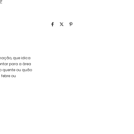
EP
inação, que idica
ontar para a área
ão quente ou quão
 febre ou