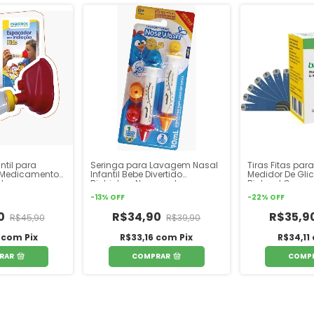
ntil para
Seringa para Lavagem Nasal
Tiras Fitas par
 Medicamento
Infantil Bebe Divertido
Medidor De Gli
nha
Bichinhos Nosewash
Bioland Compa
Modelos G-500
-
13
%
OFF
-
22
%
OFF
c/50 unidades
0
R$34,90
R$35,9
R$45,90
R$39,90
6
com
Pix
R$33,16
com
Pix
R$34,11
RAR
COMPRAR