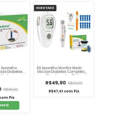
ESGOTADO
a Aparelho
Kit Aparelho Monitor Medir
cose Diabetes
Glicose Diabetes Completo
tivel com os
com Fitas lancetas Bioland
 e G-423 S
R$49,90
R$59,90
0
R$45,90
R$47,41
com
Pix
com
Pix