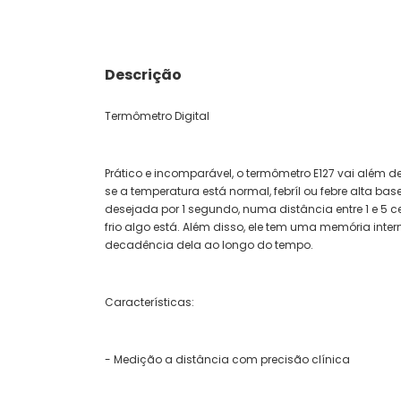
Descrição
Termômetro Digital
Prático e incomparável, o termômetro E127 vai além d
se a temperatura está normal, febríl ou febre alta b
desejada por 1 segundo, numa distância entre 1 e 5 
frio algo está. Além disso, ele tem uma memória inte
decadência dela ao longo do tempo.
Características:
- Medição a distância com precisão clínica