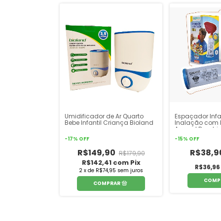
Umidificador de Ar Quarto
Espaçador Infa
Bebe Infantil Criança Bioland
Inalação com
Aerosol Bombi
-
17
%
OFF
-
15
%
OFF
R$149,90
R$38,9
R$179,90
R$142,41
com
Pix
R$36,9
2
x
de
R$74,95
sem juros
COMP