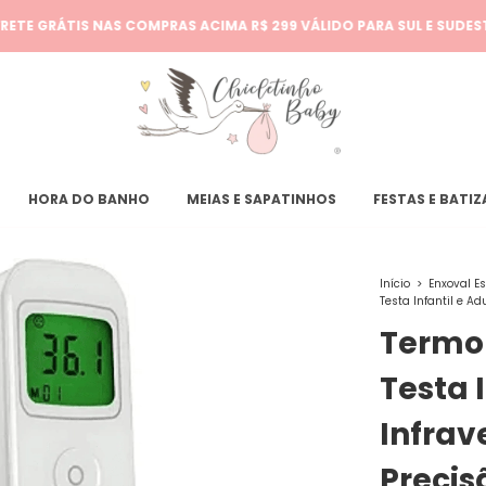
RETE GRÁTIS NAS COMPRAS ACIMA R$ 299 VÁLIDO PARA SUL E SUDES
HORA DO BANHO
MEIAS E SAPATINHOS
FESTAS E BATI
Início
>
Enxoval E
Testa Infantil e Ad
Termom
Testa 
Infrav
Precis