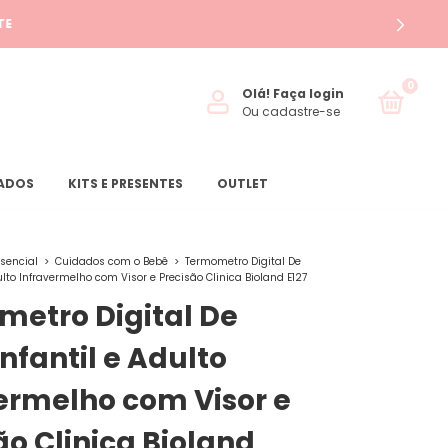
TE
0
Olá!
Faça login
Ou cadastre-se
ZADOS
KITS E PRESENTES
OUTLET
ssencial
>
Cuidados com o Bebê
>
Termometro Digital De
ulto Infravermelho com Visor e Precisão Clinica Bioland E127
etro Digital De
Infantil e Adulto
ermelho com Visor e
ão Clinica Bioland