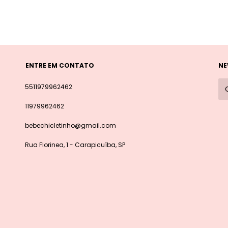
ENTRE EM CONTATO
NE
5511979962462
11979962462
bebechicletinho@gmail.com
Rua Florinea, 1 - Carapicuíba, SP