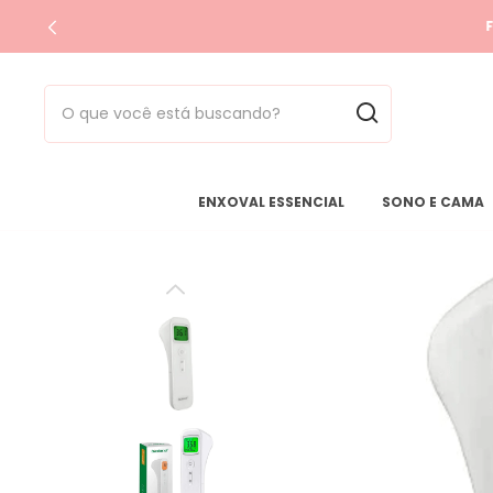
F
ENXOVAL ESSENCIAL
SONO E CAMA