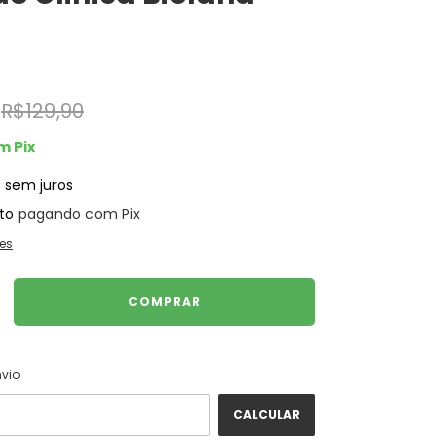
R$129,90
m
Pix
5
sem juros
to
pagando com Pix
es
ALTERAR CEP
 CEP:
nvio
CALCULAR