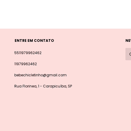
ENTRE EM CONTATO
NE
5511979962462
11979962462
bebechicletinho@gmail.com
Rua Florinea, 1 - Carapicuíba, SP