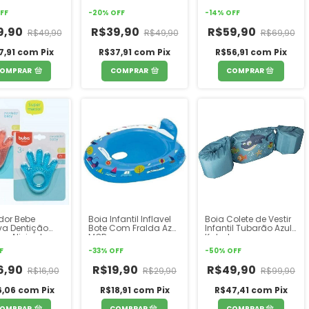
lho
Princesa Pimpolho
Pimpolho
FF
-
20
%
OFF
-
14
%
OFF
9,90
R$39,90
R$59,90
R$49,90
R$49,90
R$69,90
7,91
com
Pix
R$37,91
com
Pix
R$56,91
com
Pix
OMPRAR
COMPRAR
dor Bebe
Boia Infantil Inflavel
Boia Colete de Vestir
va Dentição
Bote Com Fralda Azul
Infantil Tubarão Azul
ho Alivia dor
MOR
Kababy
gua Gelado
F
-
33
%
OFF
-
50
%
OFF
nha Cavalinho
ão Buba
6,90
R$19,90
R$49,90
R$16,90
R$29,90
R$99,90
6,06
com
Pix
R$18,91
com
Pix
R$47,41
com
Pix
OMPRAR