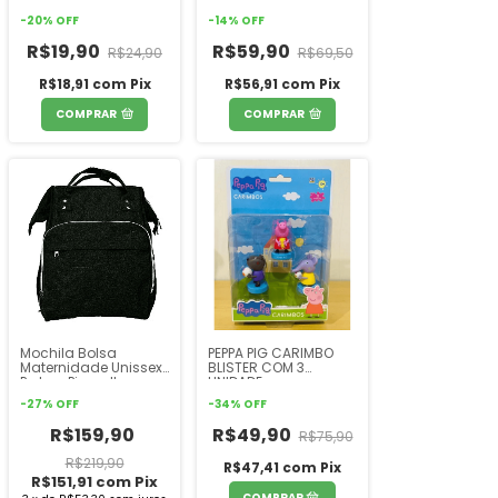
Atividades Texturas
-
20
%
OFF
-
14
%
OFF
Pimpolho
R$19,90
R$59,90
R$24,90
R$69,50
R$18,91
com
Pix
R$56,91
com
Pix
COMPRAR
COMPRAR
Mochila Bolsa
PEPPA PIG CARIMBO
Maternidade Unissex
BLISTER COM 3
Preta - Pimpolho
UNIDADE
-
27
%
OFF
-
34
%
OFF
R$159,90
R$49,90
R$75,90
R$219,90
R$47,41
com
Pix
R$151,91
com
Pix