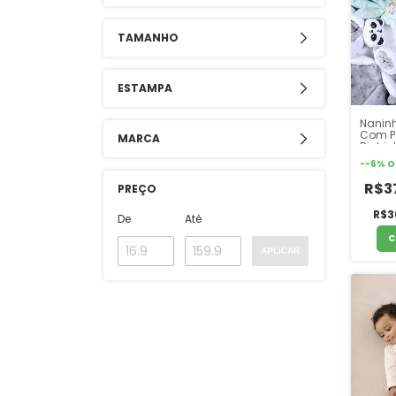
TAMANHO
ESTAMPA
Nanin
Com P
MARCA
Bichin
Friend
-
-6
%
O
R$3
PREÇO
R$3
De
Até
C
APLICAR