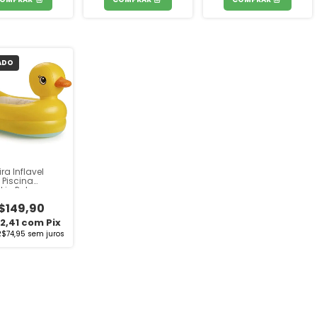
ADO
ra Inflavel
l Piscina
kin Pato
$149,90
2,41
com
Pix
R$74,95
sem juros