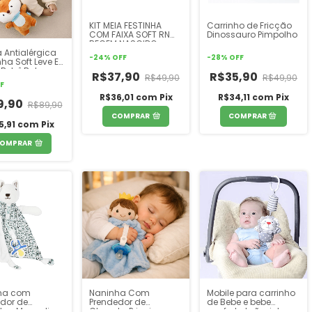
KIT MEIA FESTINHA
Carrinho de Fricção
COM FAIXA SOFT RN
Dinossauro Pimpolho
RECEM NASCIDO
a Antialérgica
PIMPOLHO
-
24
%
OFF
-
28
%
OFF
ha Soft Leve E
 Bebê Buba
R$37,90
R$35,90
R$49,90
R$49,90
F
R$36,01
com
Pix
R$34,11
com
Pix
9,90
R$89,90
COMPRAR
5,91
com
Pix
OMPRAR
ha com
Naninha Com
Mobile para carrinho
dor de
Prendedor de
de Bebe e bebe
tas Masculina
Chupeta Principe
conforto Leãozinho