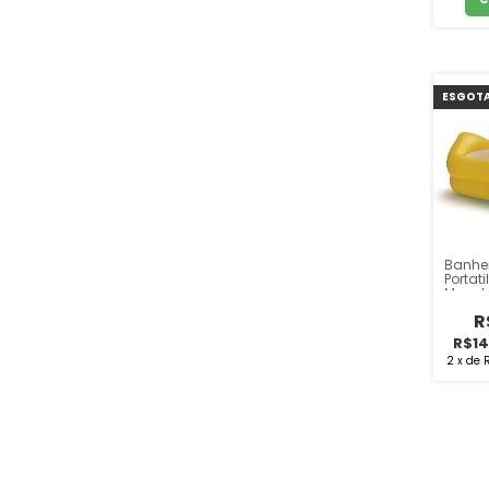
ESGOT
Banhei
Portati
Munch
R
R$14
2
x
de