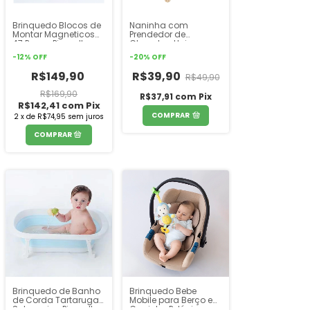
Brinquedo Blocos de
Naninha com
Montar Magneticos
Prendedor de
47 Peças Pimpolho
Chupetas Unissex
Pimpolho
-
12
%
OFF
-
20
%
OFF
R$149,90
R$39,90
R$49,90
R$169,90
R$37,91
com
Pix
R$142,41
com
Pix
COMPRAR
2
x
de
R$74,95
sem juros
Brinquedo de Banho
Brinquedo Bebe
de Corda Tartaruga
Mobile para Berço e
Submarino Pimpolho
Carrinho Pelúcia