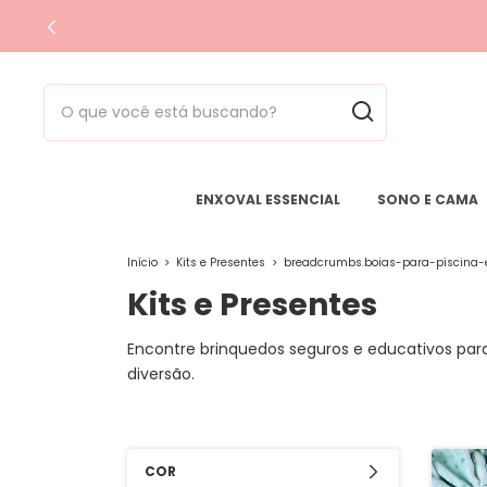
ENXOVAL ESSENCIAL
SONO E CAMA
Início
>
Kits e Presentes
>
breadcrumbs.boias-para-piscina-
Kits e Presentes
Encontre brinquedos seguros e educativos para
diversão.
COR