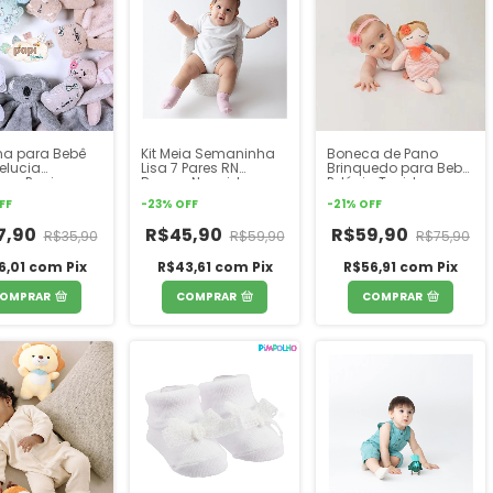
ha para Bebê
Kit Meia Semaninha
Boneca de Pano
elucia
Lisa 7 Pares RN
Brinquedo para Bebe
hos Papi
Recem Nascido
Pelúcia Tecido
s
Pimpolho
Pimpolho
FF
-
23
%
OFF
-
21
%
OFF
7,90
R$45,90
R$59,90
R$35,90
R$59,90
R$75,90
6,01
com
Pix
R$43,61
com
Pix
R$56,91
com
Pix
OMPRAR
COMPRAR
COMPRAR