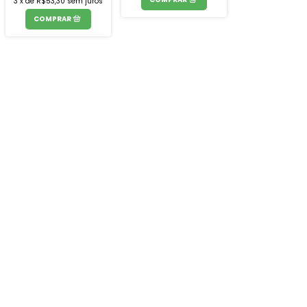
3
x
de
R$53,30
sem juros