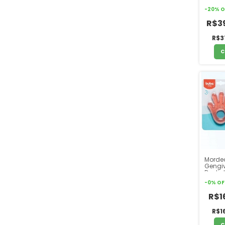
Pimpo
-
20
%
O
R$3
R$3
C
Morde
Gengi
Dentin
com A
-
0
%
OF
Mãozi
Coraç
R$1
R$1
C