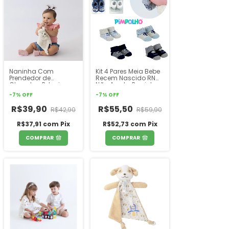
Naninha Com
Kit 4 Pares Meia Bebe
Prendedor de
Recem Nascido RN
Chupetas Pelucia
Não Aperta Perninha
Bichinhos Pimpolho
Pimpolho
-
7
%
OFF
-
7
%
OFF
R$39,90
R$55,50
R$42,90
R$59,90
R$37,91
com
Pix
R$52,73
com
Pix
COMPRAR
COMPRAR