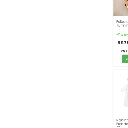
Pelúci
Turmin
Macia
-
11
%
OF
R$7
R$7
C
Nanin
Prende
Chupe